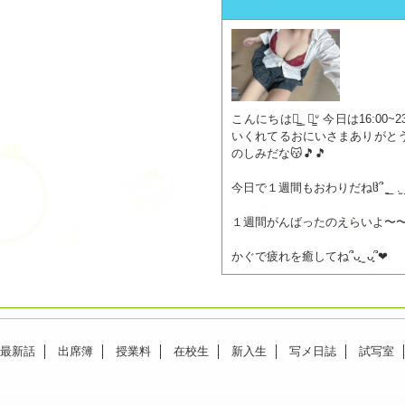
こんにちは＞̳ ̫ ＜̳ᐡ 今日は16:00~23:30です🪄‪‪❤︎‬
いくれてるおにいさまありがとう( 
のしみだな😽🎵🎵
１週間がんばったのえらいよ〜〜🥺
最新話
出席簿
授業料
在校生
新入生
写メ日誌
試写室