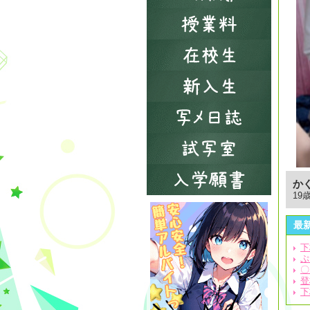
か
19歳
最
下
ぷ
〇
登
下