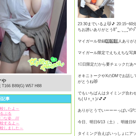
23:30までいるよ😽🎵 20:15
ちお誘いありがとうჱ̒՞ ̳_ .̫ _ ̳՞꒱ᢉ𐭩 ᩚ
マイガール登録3️⃣6️⃣0️⃣人ありがとうご
1⃣日限定だから要チェックだあ〜〜🙂
オキニトークやXのDMでお話し
ぐや
がとうね😻
 T166 B89(G) W57 H88
でもいちばんはタイミング合わ
新記事
ち( U т ̫ т )ﾉ💕💕
校したよ～
ありがとうでいーーーっぱい🤧
るぷる
〇な姿…///
今日、明日6/13（土）、明後日6
校するよ～
校しました～