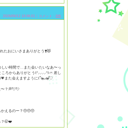
2026/06/12 18:06:01｜コメント：
0件
でくれたおにいさまありがとう❣️😻
のしい時間で…また会いたいなあ〜っ
ろからありがとう꒰ᐢ⸝⸝⸝⸝ᐢ꒱-ෆ‪ ‪差し
えますように꒰՞ɞ̴̶̷̥⩊ɞ̴̶̷̥꒱֯♡
？💭💘💘
えるのー？🥺🥺🥺
🤭❤️