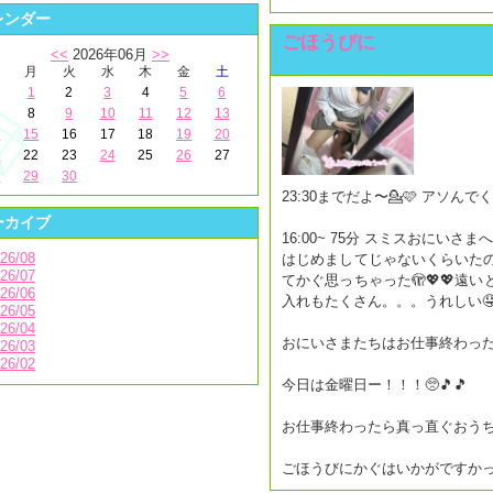
レンダー
ごほうびに
<<
2026年06月
>>
月
火
水
木
金
土
1
2
3
4
5
6
8
9
10
11
12
13
4
15
16
17
18
19
20
1
22
23
24
25
26
27
8
29
30
23:30までだよ〜💁🩷 アソん
ーカイブ
16:00~ 75分 スミスおにいさまへ
26/08
はじめましてじゃないくらいた
26/07
てかぐ思っちゃった🫣💖💖遠いとこ
26/06
入れもたくさん。。。うれしい🤤💗また会
26/05
26/04
おにいさまたちはお仕事終わった〜
26/03
26/02
今日は金曜日ー！！！🥺🎵🎵
お仕事終わったら真っ直ぐおうちか
ごほうびにかぐはいかがですかっ？