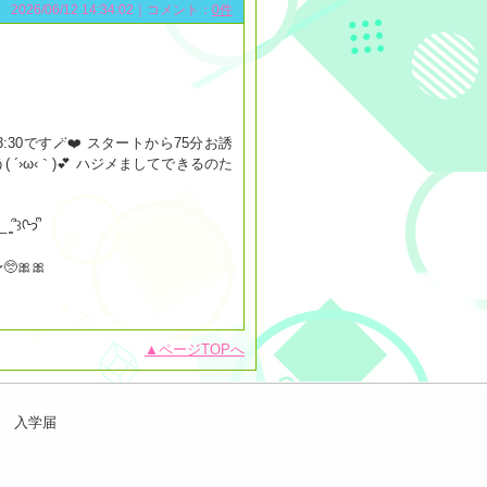
2026/06/12 14:34:02｜コメント：
0件
 スタートから75分お誘
´›ω‹｀)💕 ハジメましてできるのた
今日で１週間もおわりだねჱ̒՞ ̳_ .̫ _ ̳՞꒱ᢉ𐭩 ᩚ
🎀🎀
ページTOPへ
入学届