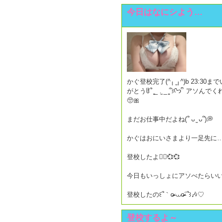
今日はなにシよう…
かぐ登校完了(^╷ ̫╷^)b 23:30までいるよ𐔌ᐡᴗ͈ ̫ ᴗ͈
がとうჱ̒՞ ̳_ .̫ _ ̳՞꒱ᢉ𐭩 ᩚ アソんでくれるおにいさま、気をつけてきてね🥺
🥺🎀
まだお仕事中だよね(՞ ᴗ ̫ ᴗ՞)💭
かぐはおにいさまより一足先に
登校したよ🙂‍↕️💞💞
今日もいっしょにアソべたらい
登校したの꒰՞｀o̴̶̷ ⩊o̴̶̷´՞꒱🎶♡
登校するよ～