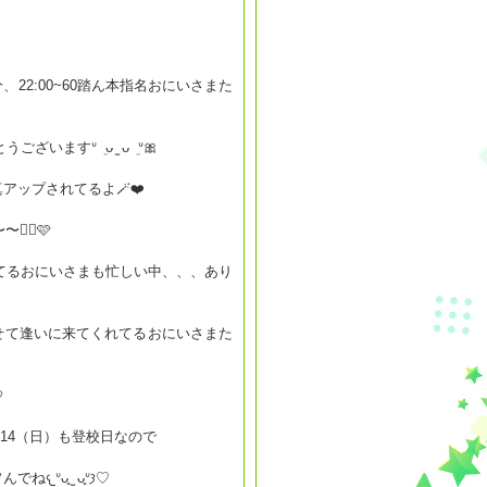
~60分、22:00~60踏ん本指名おにいさまた
ざいますᐡ ܸ ᴗ ̫ ᴗ ܸ ᐡ🎀
‍↕️🩷
てるおにいさまも忙しい中、、、あり
せて逢いに来てくれてるおにいさまた

/14（日）も登校日なので
タイミング合えばいっしょにアソんでね𐔌ᐡᴗ͈ ̫ ᴗ͈ᐡ𐦯♡